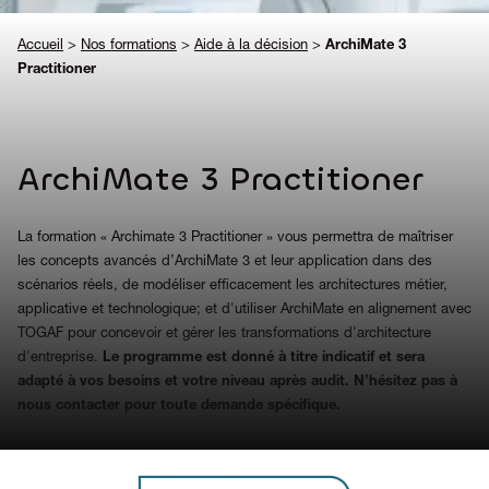
Accueil
>
Nos formations
>
Aide à la décision
>
ArchiMate 3
Practitioner
ArchiMate 3 Practitioner
La formation « Archimate 3 Practitioner » vous permettra de maîtriser
les concepts avancés d’ArchiMate 3 et leur application dans des
scénarios réels, de modéliser efficacement les architectures métier,
applicative et technologique; et d'utiliser ArchiMate en alignement avec
TOGAF pour concevoir et gérer les transformations d'architecture
d'entreprise.
Le programme est donné à titre indicatif et sera
adapté à vos besoins et votre niveau après audit. N’hésitez pas à
nous contacter pour toute demande spécifique.