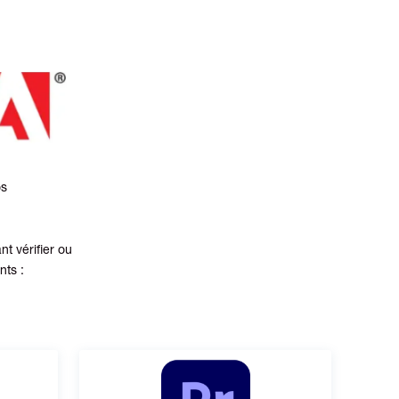
os
t vérifier ou
nts :