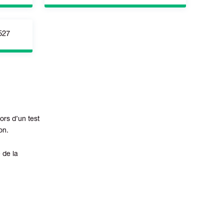
ATOR
AUTOCAD, DRAFSIGHT
527
PHP
365
ors d’un test
on.
 de la