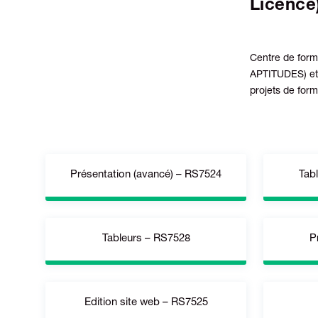
Licence
Centre de forma
APTITUDES) et 
projets de form
Présentation (avancé) – RS7524
Tab
Tableurs – RS7528
P
Microsoft PowerPoint 2013 / 2016
Microso
/2019 ; Google Slides – Avancé
G
Edition site web – RS7525