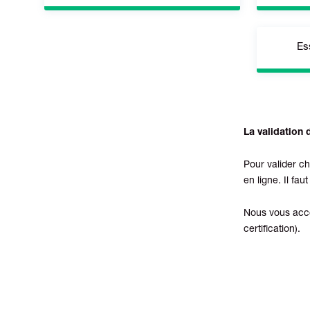
Microsoft Excel 2013 / 2016 / 2019 ;
Micros
Google Sheets
Ess
WordPress 4 / 5.4
Ske
La validation
Windo
Pour valider c
en ligne. Il fa
Nous vous acco
certification).