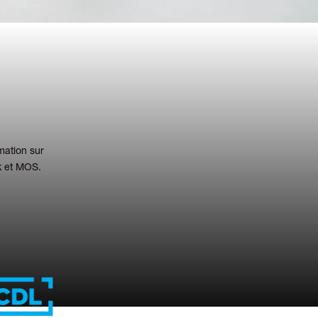
mation sur
k et MOS.