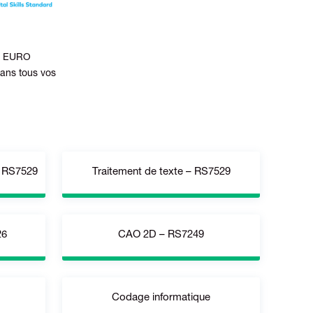
ur EURO
ans tous vos
– RS7529
Traitement de texte – RS7529
26
CAO 2D – RS7249
ncé) ;
MS Word 2013/2016/2019 (Avancé) ;
Avancé)
Google Docs ; LO Writer 6.2
Codage informatique