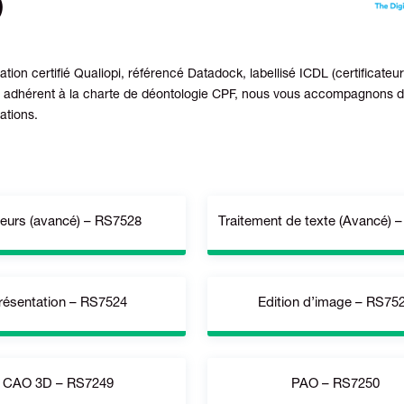
)
tion certifié Qualiopi, référencé Datadock, labellisé ICDL (certificate
adhérent à la charte de déontologie CPF, nous vous accompagnons d
ations.
leurs (avancé) – RS7528
Traitement de texte (Avancé) 
résentation – RS7524
Edition d’image – RS75
ft Excel 2013 / 2016 / 2019 ;
MS Word 2013/2016/2019 (Ava
oogle Sheets – Avancé
Google Docs ; LO Writer 6.2 (
CAO 3D – RS7249
PAO – RS7250