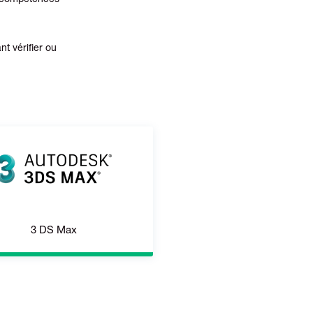
os compétences
t vérifier ou
3 DS Max