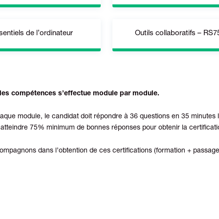
GIMP, PHOTOSHOP, ILLUSTR
oft PowerPoint 2013 / 2016
/2019 ; Google Slides
entiels de l’ordinateur
Outils collaboratifs – RS7
INDESIGN CC
tchUp 2018, Revit 2021,
SolidWorks :2023 SP5
Google Workspace, Microsoft 
 des compétences s’effectue module par module.
ws 7, Windows 10, MacOs
Sierra 10.12
haque module, le candidat doit répondre à 36 questions en 35 minutes l
ut atteindre 75% minimum de bonnes réponses pour obtenir la certificati
mpagnons dans l’obtention de ces certifications (formation + passage