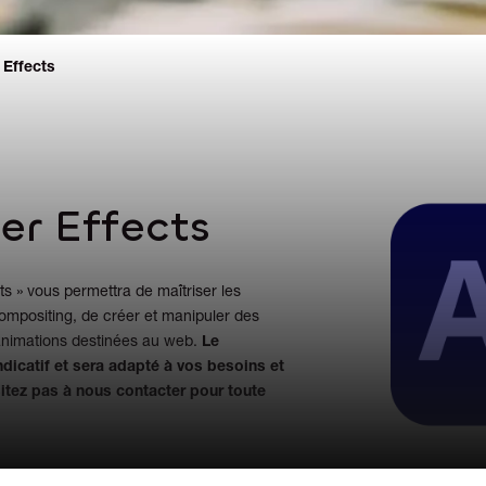
 Effects
er Effects
ts » vous permettra de maîtriser les
 compositing, de créer et manipuler des
animations destinées au web.
Le
dicatif et sera adapté à vos besoins et
sitez pas à nous contacter pour toute