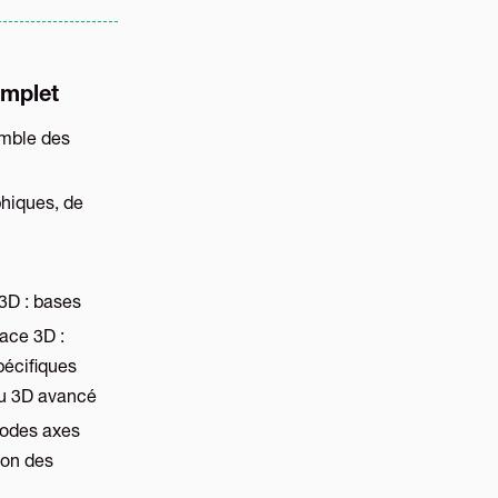
omplet
emble des
phiques, de
3D : bases
face 3D :
pécifiques
du 3D avancé
 modes axes
ion des