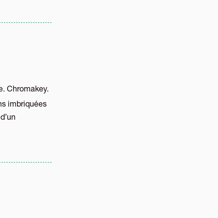
e. Chromakey.
ns imbriquées
 d’un