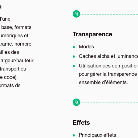
o
d’une
 base, formats
Transparence
numériques et
 trame, nombre
Modes
illes des
Caches alpha et luminanc
 largeur/hauteur
Utilisation des compositio
transport du
pour gérer la transparence
e code),
ensemble d’éléments.
formats de
Effets
Principaux effets