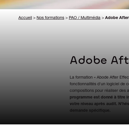
Accueil
>
Nos formations
>
PAO / Multimédia
>
Adobe After
Adobe Aft
La formation « Abode After Effec
fonctionnalités d'un logiciel de
compositions pour réaliser des 
programme est donné à titre in
votre niveau après audit. N’hé
demande spécifique.