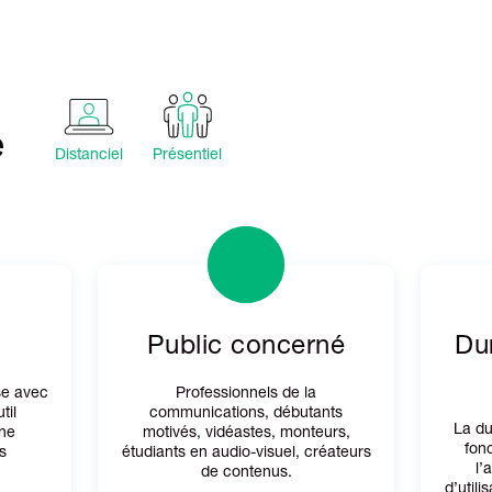
é
Distanciel
Présentiel
Public concerné
Dur
ise avec
Professionnels de la
til
communications, débutants
La du
une
motivés, vidéastes, monteurs,
fon
s
étudiants en audio-visuel, créateurs
l’
de contenus.
d’utili