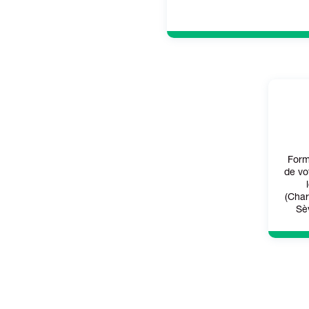
Form
de vo
(Char
Sè