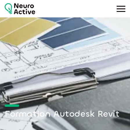
Toggle
Formation Autodesk Revit