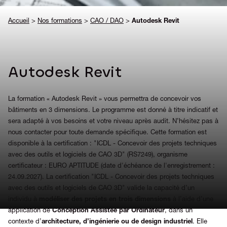
Accueil
>
Nos formations
>
CAO / DAO
>
Autodesk Revit
Autodesk Revit
La formation « Autodesk Revit » vous permettra de concevoir vos
bâtiments en 3 dimensions. Le programme est donné à titre indicatif et
sera adapté à vos besoins et votre niveau après audit. N’hésitez pas à
nous contacter pour toute demande spécifique. Cette formation est
disponible à la certification : "ICDL - Concevoir des projets techniques
avec des outils et logiciels de CAO 3D" (RS7249), organisme
certificateur : EURO APTITUDE (date d'échéance de l'enregistrement :
24.09.2027). La certification "ICDL - Concevoir des projets techniques
avec des outils et logiciels de CAO 3D" valide la capacité d’un
individu à
modéliser des projets en trois dimensions
à l’aide d’une
application de
Conception Assistée par Ordinateur
, dans un
contexte d’
architecture, d’ingénierie ou de design industriel
. Elle