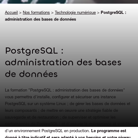
Accueil
>
Nos formations
>
Technologie numérique
>
PostgreSQL :
administration des bases de données
PostgreSQL :
administration des bases
de données
La formation "PostgreSQL : administration des bases de données"
vous permettra d'installe, configurer et sécuriser uns instance
PostgreSQL sur un système Linux ; de gérer les bases de données et
leurs composants ; de mettre en oeuvre une stratégie fiable de
sauvegarde et de restauration ; de superviser et optimiser les
performances de PostgreSQL ; et d'assurer la maintenance et stabilité
d'un environnement PostgreSQL en production.
Le programme est