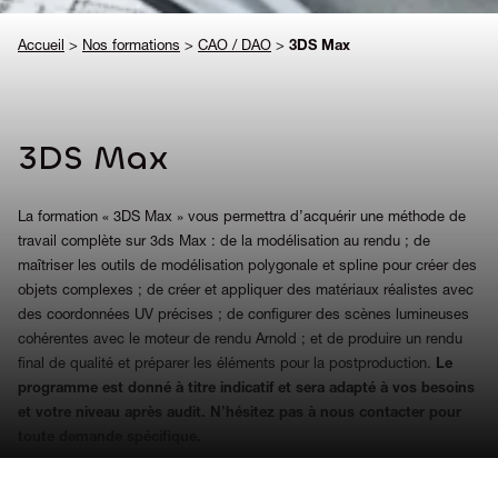
Accueil
>
Nos formations
>
CAO / DAO
>
3DS Max
3DS Max
La formation « 3DS Max » vous permettra d’acquérir une méthode de
travail complète sur 3ds Max : de la modélisation au rendu ; de
maîtriser les outils de modélisation polygonale et spline pour créer des
objets complexes ; de créer et appliquer des matériaux réalistes avec
des coordonnées UV précises ; de configurer des scènes lumineuses
cohérentes avec le moteur de rendu Arnold ; et de produire un rendu
final de qualité et préparer les éléments pour la postproduction.
Le
programme est donné à titre indicatif et sera adapté à vos besoins
et votre niveau après audit. N’hésitez pas à nous contacter pour
toute demande spécifique.