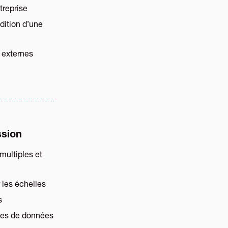
treprise
édition d’une
 externes
ssion
multiples et
r les échelles
s
ges de données