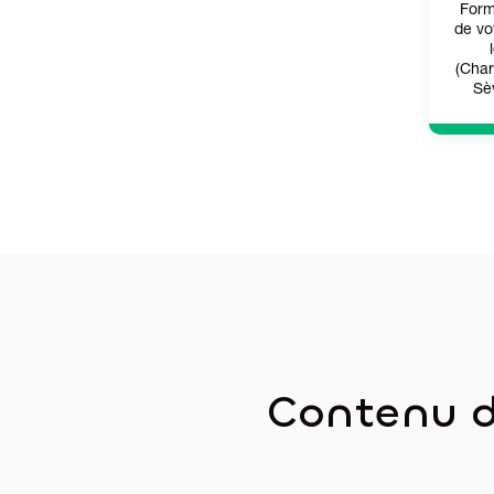
Form
de vo
(Char
Sè
Contenu d