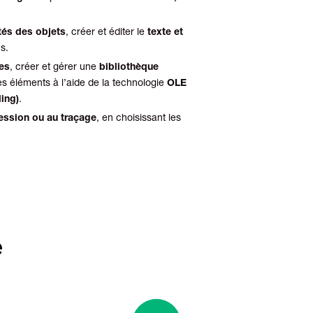
tés des objets
, créer et éditer le
texte et
s.
les
, créer et gérer une
bibliothèque
es éléments à l’aide de la technologie
OLE
ing)
.
ression ou au traçage
, en choisissant les
é