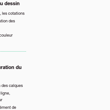
du dessin
, les cotations
stion des
couleur
ration du
on des calques
ligne,
ur
élément de