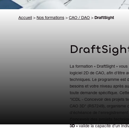
Accueil
>
Nos formations
>
CAO / DAO
>
DraftSight
DraftSigh
La formation « DraftSight » vous 
logiciel 2D de CAO, afin d’être
techniques. Le programme est don
besoins et votre niveau après au
toute demande spécifique. Cette f
"ICDL - Concevoir des projets te
CAO 3D" (RS7249), organisme c
d'échéance de l'enregistrement :
Concevoir des projets techniq
3D »
valide la capacité d’un indi