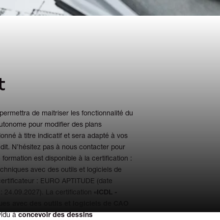
t
permettra de maitriser les fonctionnalité du
 autonome pour modifier des plans
né à titre indicatif et sera adapté à vos
dit. N’hésitez pas à nous contacter pour
ormation est disponible à la certification :
chniques avec des outils et logiciels de
ertificateur : EURO APTITUDE (date
 24.09.2027). La certification
«ICDL -
ues avec des outils et logiciels de CAO
vidu à
concevoir des dessins