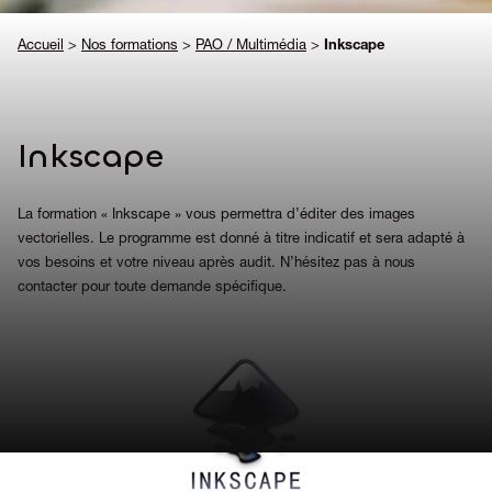
Accueil
>
Nos formations
>
PAO / Multimédia
>
Inkscape
Inkscape
La formation « Inkscape » vous permettra d’éditer des images
vectorielles. Le programme est donné à titre indicatif et sera adapté à
vos besoins et votre niveau après audit. N’hésitez pas à nous
contacter pour toute demande spécifique.