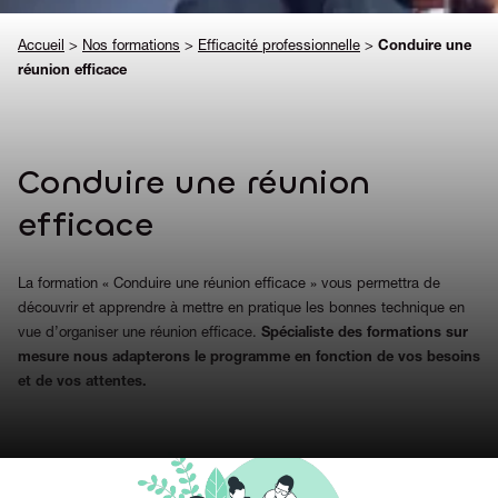
Accueil
>
Nos formations
>
Efficacité professionnelle
>
Conduire une
réunion efficace
Conduire une réunion
efficace
La formation « Conduire une réunion efficace » vous permettra de
découvrir et apprendre à mettre en pratique les bonnes technique en
vue d’organiser une réunion efficace.
Spécialiste des formations sur
mesure nous adapterons le programme en fonction de vos besoins
et de vos attentes.