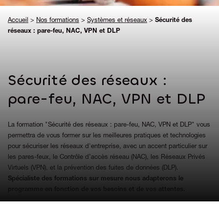
Accueil
>
Nos formations
>
Systèmes et réseaux
>
Sécurité des
réseaux : pare-feu, NAC, VPN et DLP
Sécurité des réseaux :
pare-feu, NAC, VPN et DLP
La formation "Sécurité des réseaux : pare-feu, NAC, VPN et DLP" vous
permettra de vous former sur les meilleures pratiques et technologies
pour sécuriser les réseaux d'entreprise, avec un accent particulier sur
les pares-feux, le Contrôle d’accès réseau (NAC), les Réseaux Privés
Virtuels (VPN), et la prévention des fuites de données (DLP).
Spécialiste des formations sur mesure nous adapterons le
programme en fonction de vos besoins et de vos attentes.