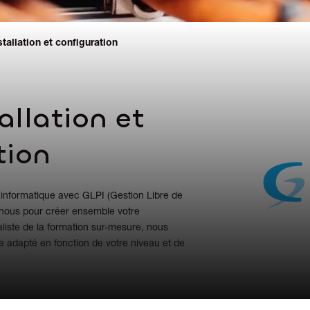
stallation et configuration
tallation et
tion
 informatique avec GLPI (Gestion Libre de
-nous pour créer ensemble votre
iste de la formation sur-mesure, nous
adapté en fonction de votre niveau et de