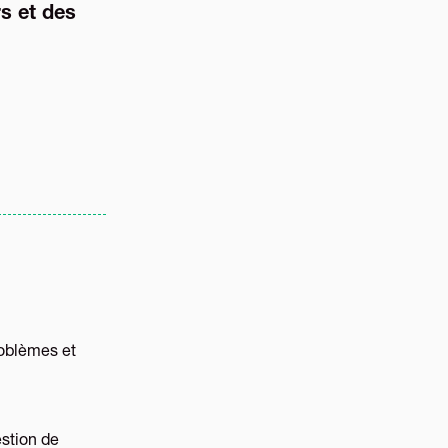
rs et des
oblèmes et
estion de