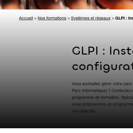
Accueil
>
Nos formations
>
Systèmes et réseaux
>
GLPI : In
GLPI : Ins
configura
Vous souhaitez gérer votre parc
Parc Informatique) ? Contactez
programme de formation. Spécial
vous proposerons un programme 
vos objectifs.