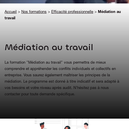
Accueil
>
Nos formations
>
Efficacité professionnelle
>
Médiation au
travail
Médiation au travail
La formation "Médiation au travail" vous permettra de mieux
comprendre et appréhender les conflits individuels et collectifs en
entreprise. Vous saurez également maîtriser les principes de la
médiation. Le programme est donné à titre indicatif et sera adapté à
vos besoins et votre niveau après audit. N’hésitez pas à nous
contacter pour toute demande spécifique.